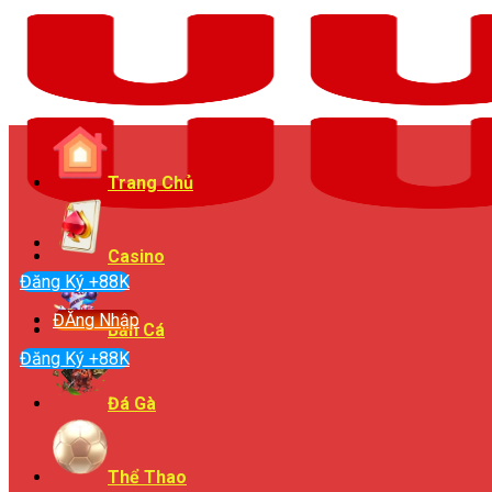
Bỏ
qua
nội
dung
Trang Chủ
Casino
Đăng Ký +88K
ĐĂng Nhập
Bắn Cá
Đăng Ký +88K
Đá Gà
Thể Thao