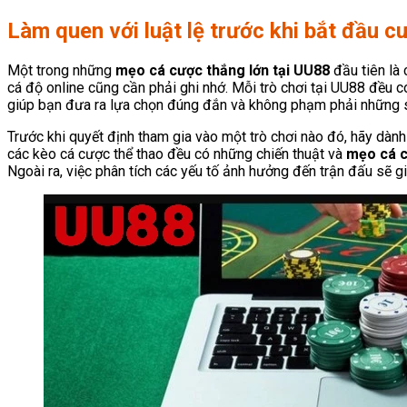
Làm quen với luật lệ trước khi bắt đầu c
Một trong những
mẹo cá cược thắng lớn tại UU88
đầu tiên là 
cá độ online cũng cần phải ghi nhớ. Mỗi trò chơi tại UU88 đều c
giúp bạn đưa ra lựa chọn đúng đắn và không phạm phải những 
Trước khi quyết định tham gia vào một trò chơi nào đó, hãy dành 
các kèo cá cược thể thao đều có những chiến thuật và
mẹo cá c
Ngoài ra, việc phân tích các yếu tố ảnh hưởng đến trận đấu sẽ 