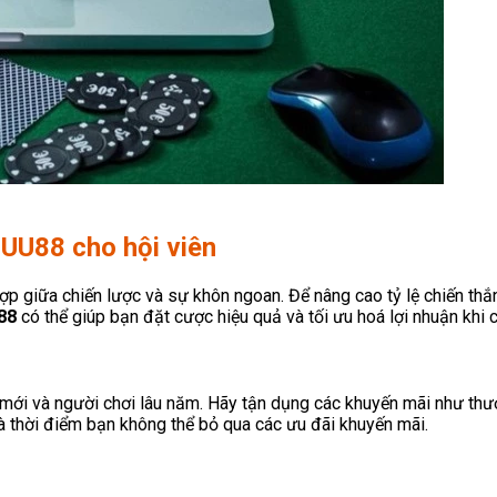
 UU88 cho hội viên
hợp giữa chiến lược và sự khôn ngoan. Để nâng cao tỷ lệ chiến th
U88
có thể giúp bạn đặt cược hiệu quả và tối ưu hoá lợi nhuận khi c
 mới và người chơi lâu năm. Hãy tận dụng các khuyến mãi như thư
là thời điểm bạn không thể bỏ qua các ưu đãi khuyến mãi.