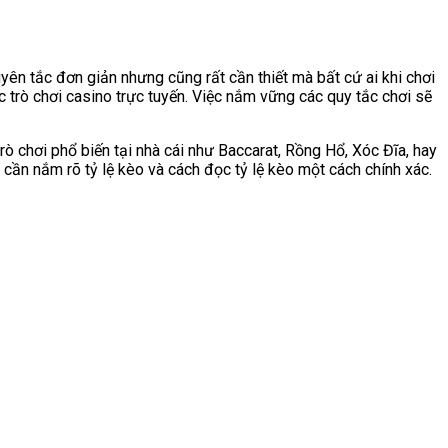
yên tắc đơn giản nhưng cũng rất cần thiết mà bất cứ ai khi chơi
c trò chơi casino trực tuyến. Việc nắm vững các quy tắc chơi sẽ
rò chơi phổ biến tại nhà cái như Baccarat, Rồng Hổ, Xóc Đĩa, hay
n cần nắm rõ tỷ lệ kèo và cách đọc tỷ lệ kèo một cách chính xác.