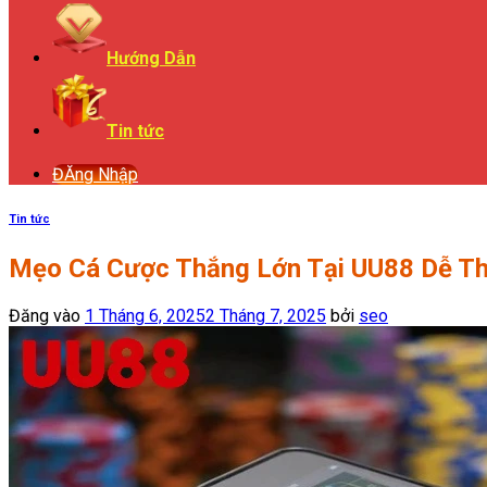
Hướng Dẫn
Tin tức
ĐĂng Nhập
Tin tức
Mẹo Cá Cược Thắng Lớn Tại UU88 Dễ Th
Đăng vào
1 Tháng 6, 2025
2 Tháng 7, 2025
bởi
seo