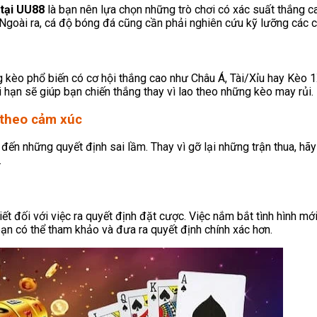
 tại UU88
là bạn nên lựa chọn những trò chơi có xác suất thắng c
Ngoài ra, cá độ bóng đá cũng cần phải nghiên cứu kỹ lưỡng các ch
ững kèo phổ biến có cơ hội thắng cao như Châu Á, Tài/Xỉu hay Kè
i hạn sẽ giúp bạn chiến thắng thay vì lao theo những kèo may rủi.
 theo cảm xúc
n đến những quyết định sai lầm. Thay vì gỡ lại những trận thua, hãy
.
hiết đối với việc ra quyết định đặt cược. Việc nắm bắt tình hình 
bạn có thể tham khảo và đưa ra quyết định chính xác hơn.