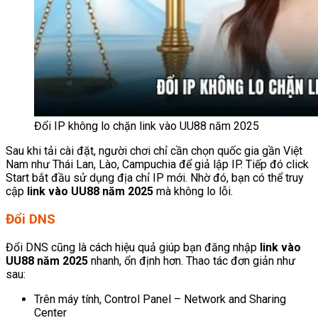
Đổi IP không lo chặn link vào UU88 năm 2025
Sau khi tải cài đặt, người chơi chỉ cần chọn quốc gia gần Việt
Nam như Thái Lan, Lào, Campuchia để giả lập IP. Tiếp đó click
Start bắt đầu sử dụng địa chỉ IP mới. Nhờ đó, bạn có thể truy
cập
link vào UU88 năm 2025
mà không lo lỗi.
Đổi DNS
Đổi DNS cũng là cách hiệu quả giúp bạn đăng nhập
link vào
UU88 năm 2025
nhanh, ổn định hơn. Thao tác đơn giản như
sau:
Trên máy tính, Control Panel – Network and Sharing
Center