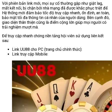
Với phiên bản link mới, mọi sự cố thường gặp như giật lag,
mất kết nối, bị chặn bởi nhà mạng đã được khắc phục triệt để.
Hệ thống mới đảm bảo tốc độ truy cập nhanh, ổn định, an toàn,
bảo mật tối đa thông tin cá nhân của người dùng. Bên cạnh đó,
giao diện thân thiện cũng là điểm cộng lớn giúp mọi người có
trải nghiệm mượt mà.
Để truy cập nhanh chóng nền tảng hội viên sử dụng liên kết
sau:
Link UU88 cho PC (trang chủ chính thức):
Link truy cập Mobile: