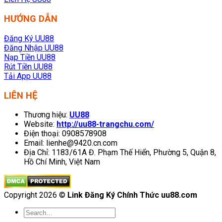
HƯỚNG DẪN
Đăng Ký UU88
Đăng Nhập UU88
Nạp Tiền UU88
Rút Tiền UU88
Tải App UU88
LIÊN HỆ
Thương hiệu:
UU88
Website:
http://uu88-trangchu.com/
Điện thoại: 0908578908
Email:
lienhe@9420.cn.com
Địa Chỉ: 1183/61A Đ. Phạm Thế Hiển, Phường 5, Quận 8,
Hồ Chí Minh, Việt Nam
Copyright 2026 ©
Link Đăng Ký Chính Thức uu88.com