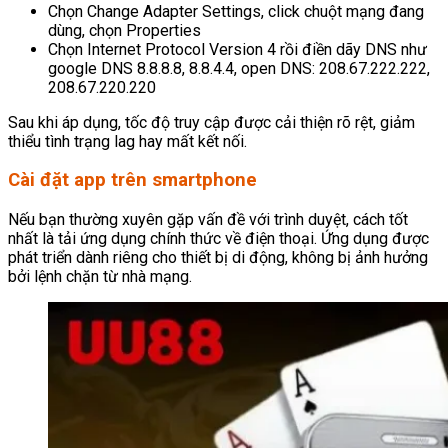
Chọn Change Adapter Settings, click chuột mạng đang
dùng, chọn Properties
Chọn Internet Protocol Version 4 rồi điền dãy DNS như
google DNS 8.8.8.8, 8.8.4.4, open DNS: 208.67.222.222,
208.67.220.220
Sau khi áp dụng, tốc độ truy cập được cải thiện rõ rệt, giảm
thiểu tình trạng lag hay mất kết nối.
Cài đặt app trên smartphone
Nếu bạn thường xuyên gặp vấn đề với trình duyệt, cách tốt
nhất là tải ứng dụng chính thức về điện thoại. Ứng dụng được
phát triển dành riêng cho thiết bị di động, không bị ảnh hưởng
bởi lệnh chặn từ nhà mạng.