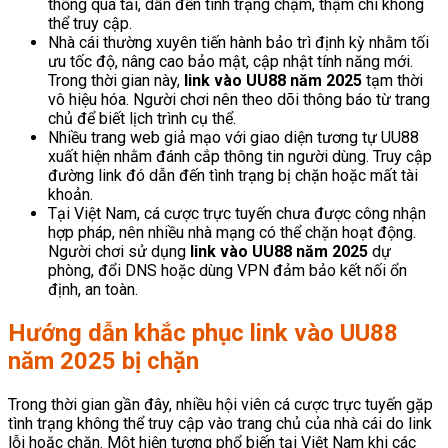
thống quá tải, dẫn đến tình trạng chậm, thậm chí không
thể truy cập.
Nhà cái thường xuyên tiến hành bảo trì định kỳ nhằm tối
ưu tốc độ, nâng cao bảo mật, cập nhật tính năng mới.
Trong thời gian này,
link vào UU88 năm 2025
tạm thời
vô hiệu hóa. Người chơi nên theo dõi thông báo từ trang
chủ để biết lịch trình cụ thể.
Nhiều trang web giả mạo với giao diện tương tự UU88
xuất hiện nhằm đánh cắp thông tin người dùng. Truy cập
đường link đó dẫn đến tình trạng bị chặn hoặc mất tài
khoản.
Tại Việt Nam, cá cược trực tuyến chưa được công nhận
hợp pháp, nên nhiều nhà mạng có thể chặn hoạt động.
Người chơi sử dụng
link vào UU88 năm 2025
dự
phòng, đổi DNS hoặc dùng VPN đảm bảo kết nối ổn
định, an toàn.
Hướng dẫn khắc phục link vào UU88
năm 2025 bị chặn
Trong thời gian gần đây, nhiều hội viên cá cược trực tuyến gặp
tình trạng không thể truy cập vào trang chủ của nhà cái do link
lỗi hoặc chặn. Một hiện tượng phổ biến tại Việt Nam khi các