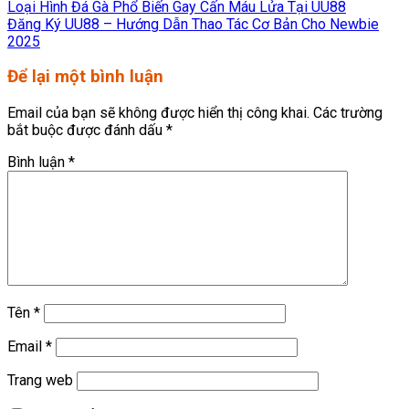
Loại Hình Đá Gà Phổ Biến Gay Cấn Máu Lửa Tại UU88
Đăng Ký UU88 – Hướng Dẫn Thao Tác Cơ Bản Cho Newbie
2025
Để lại một bình luận
Email của bạn sẽ không được hiển thị công khai.
Các trường
bắt buộc được đánh dấu
*
Bình luận
*
Tên
*
Email
*
Trang web