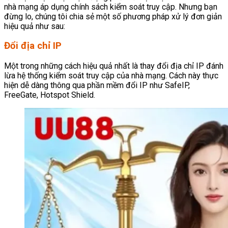
nhà mạng áp dụng chính sách kiểm soát truy cập. Nhưng bạn
đừng lo, chúng tôi chia sẻ một số phương pháp xử lý đơn giản
hiệu quả như sau:
Đổi địa chỉ IP
Một trong những cách hiệu quả nhất là thay đổi địa chỉ IP đánh
lừa hệ thống kiểm soát truy cập của nhà mạng. Cách này thực
hiện dễ dàng thông qua phần mềm đổi IP như SafeIP,
FreeGate, Hotspot Shield.